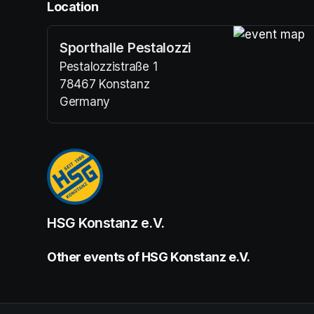
Location
Sporthalle Pestalozzi
(opens in a n
Pestalozzistraße 1
78467 Konstanz
Germany
(opens in a new tab)
HSG Konstanz e.V.
Other events of HSG Konstanz e.V.